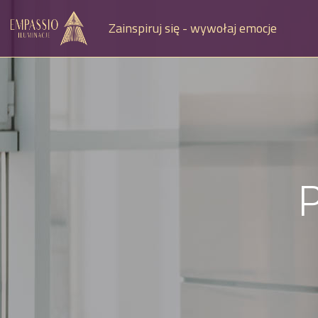
Zainspiruj się - wywołaj emocje
P