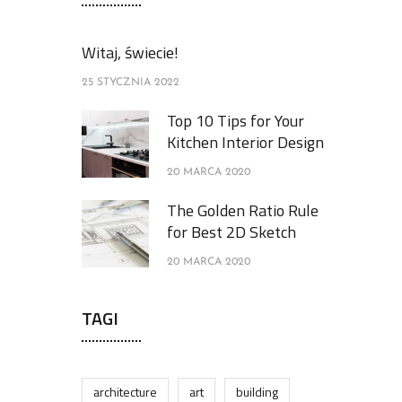
Witaj, świecie!
25 STYCZNIA 2022
Top 10 Tips for Your
Kitchen Interior Design
20 MARCA 2020
The Golden Ratio Rule
for Best 2D Sketch
20 MARCA 2020
TAGI
architecture
art
building