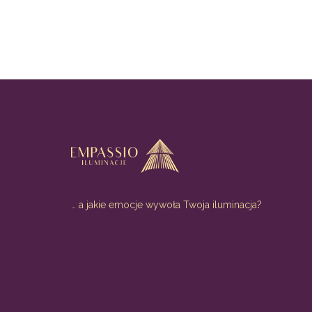
… a jakie emocje wywoła Twoja iluminacja?